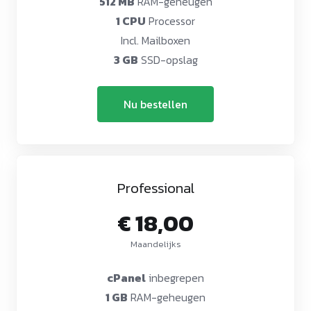
512 MB
RAM-geheugen
1 CPU
Processor
Incl. Mailboxen
3 GB
SSD-opslag
Nu bestellen
Professional
€ 18,00
Maandelijks
cPanel
inbegrepen
1 GB
RAM-geheugen