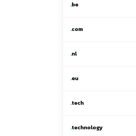
.
be
.
com
.
nl
.
eu
.
tech
.
technology