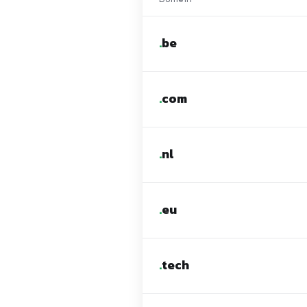
.
be
.
com
.
nl
.
eu
.
tech