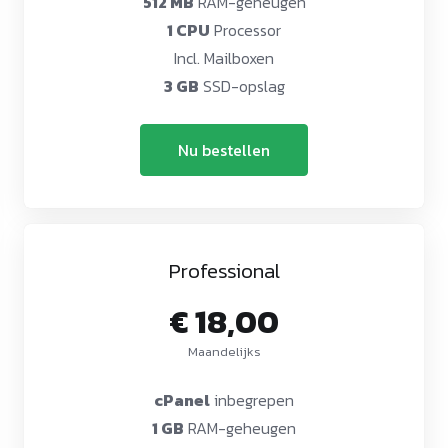
512 MB
RAM-geheugen
1 CPU
Processor
Incl. Mailboxen
3 GB
SSD-opslag
Nu bestellen
Professional
€ 18,00
Maandelijks
cPanel
inbegrepen
1 GB
RAM-geheugen