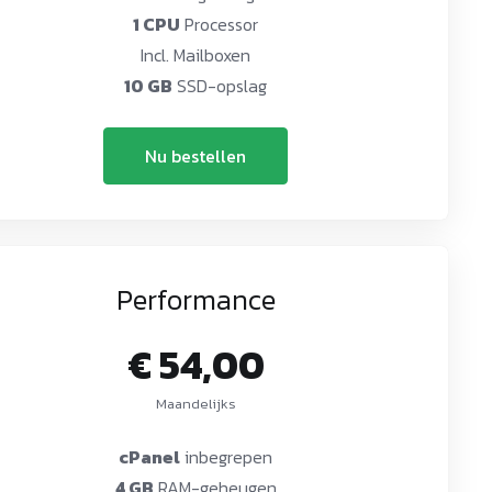
1 CPU
Processor
Incl. Mailboxen
10 GB
SSD-opslag
Nu bestellen
Performance
€ 54,00
Maandelijks
cPanel
inbegrepen
4 GB
RAM-geheugen