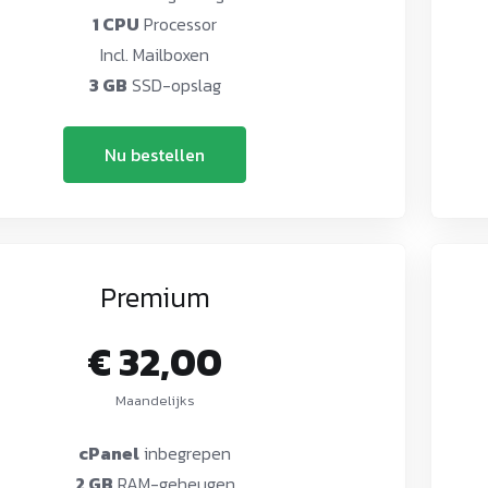
1 CPU
Processor
Incl. Mailboxen
3 GB
SSD-opslag
Nu bestellen
Premium
€ 32,00
Maandelijks
cPanel
inbegrepen
2 GB
RAM-geheugen