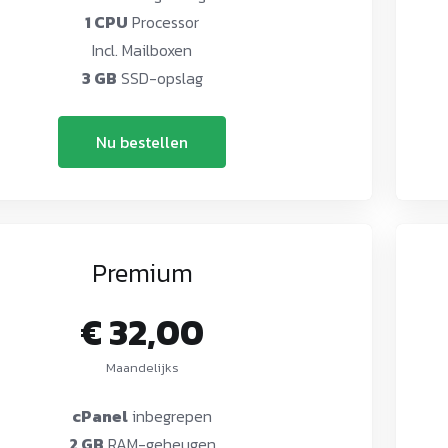
1 CPU
Processor
Incl. Mailboxen
3 GB
SSD-opslag
Nu bestellen
Premium
€ 32,00
Maandelijks
cPanel
inbegrepen
2 GB
RAM-geheugen