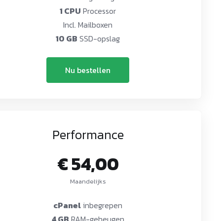
1 CPU
Processor
Incl. Mailboxen
10 GB
SSD-opslag
Nu bestellen
Performance
€ 54,00
Maandelijks
cPanel
inbegrepen
4 GB
RAM-geheugen