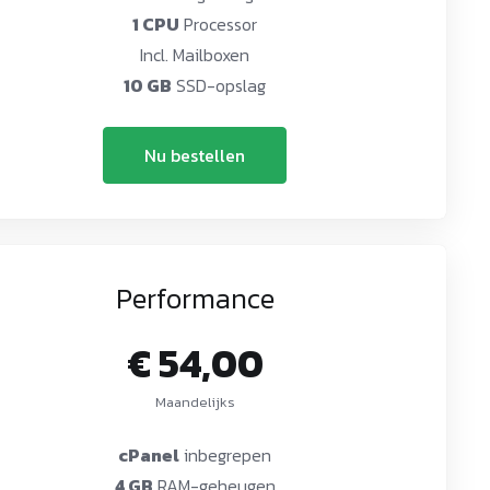
1 CPU
Processor
Incl. Mailboxen
10 GB
SSD-opslag
Nu bestellen
Performance
€ 54,00
Maandelijks
cPanel
inbegrepen
4 GB
RAM-geheugen