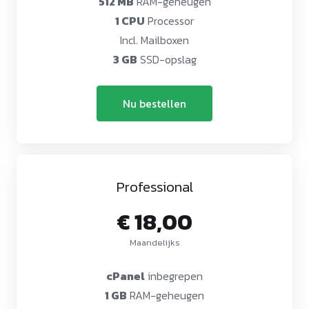
512 MB
RAM-geheugen
1 CPU
Processor
Incl. Mailboxen
3 GB
SSD-opslag
Nu bestellen
Professional
€ 18,00
Maandelijks
cPanel
inbegrepen
1 GB
RAM-geheugen