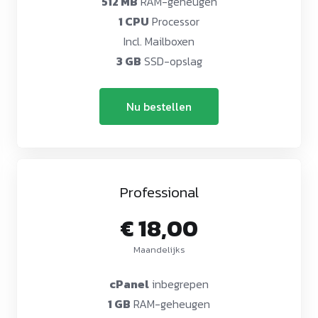
512 MB
RAM-geheugen
1 CPU
Processor
Incl. Mailboxen
3 GB
SSD-opslag
Nu bestellen
Professional
€ 18,00
Maandelijks
cPanel
inbegrepen
1 GB
RAM-geheugen