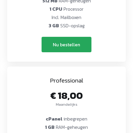
512 MB
RAM-geheugen
1 CPU
Processor
Incl. Mailboxen
3 GB
SSD-opslag
Nu bestellen
Professional
€ 18,00
Maandelijks
cPanel
inbegrepen
1 GB
RAM-geheugen