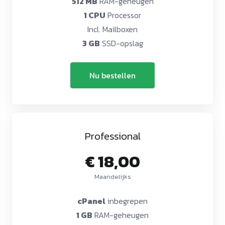
512 MB
RAM-geheugen
1 CPU
Processor
Incl. Mailboxen
3 GB
SSD-opslag
Nu bestellen
Professional
€ 18,00
Maandelijks
cPanel
inbegrepen
1 GB
RAM-geheugen