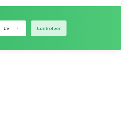
.be
Controleer